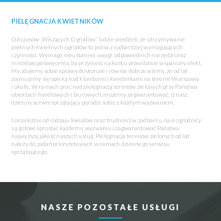
PIELĘGNACJA KWIETNIKÓW
Od czasów „Wiszących Ogrodów” ludzie wiedzieli, że utrzymywanie
pięknych kwietnych ogrodów to jedna z najbardziej wymagających
czynności. Wymaga nieustannej uwagi, odpowiednich narzędzi oraz
mnóstwo poświęcenia, by przynieść na końcu prawdziwie wspaniały efekt.
My zdajemy sobie sprawę doskonale i równie dobrze wiemy, że od lat
zajmujemy się opieką nad klombami i kwietnikami na terenie Warszawy
i okolic. W ramach prac nad pielęgnacją terenów zielonych przy Państwa
obiektach handlowych i biurowych, możemy zagwarantować, iż nasz
dzienny serwis sprzątający poradzi sobie z każdym wyzwaniem.
Niezależnie od rodzaju kwiatów oraz trudności w zadbaniu, nasi ogrodnicy
są gotowi sprostać każdemu wyzwaniu i zagwarantować Państwu
najwyższą jakość naszych usług. Pielęgnacja terenów zielonych od lat
należy do zadań priorytetowych w ramach dziennego serwisu
sprzątającego.
NASZE POZOSTAŁE USŁUGI