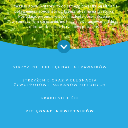
Firma usługowa „Antares” to od samego początku jej istnienia
połączenie sił specjalistów z branży utrzymania czystości.
Posiadając ogromną wiedzę i rozległe doświadczenie
w komercyjnym sprzątaniu, możemy zagwarantować solidną
odpowiedź na każdą rynkową potrzebę.
STRZYŻENIE I PIELĘGNACJA TRAWNIKÓW
STRZYŻENIE ORAZ PIELĘGNACJA
ŻYWOPŁOTÓW I PARKANÓW ZIELONYCH
GRABIENIE LIŚCI
PIELĘGNACJA KWIETNIKÓW