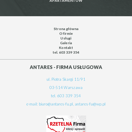
APARTAMENTÓW
Strona główna
O firmie
Usługi
Galeria
Kontakt
tel. 603 339 354
ANTARES - FIRMA USŁUGOWA
ul. Piotra Skargi 11/91
03-514 Warszawa
tel. 603 339 354
e-mail:
biuro@antares-fu.pl
,
antares-fu@wp.pl