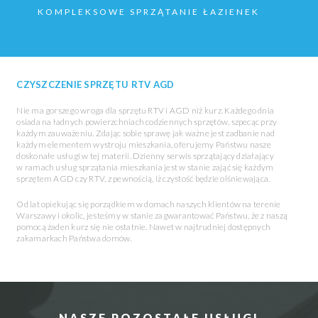
KOMPLEKSOWE SPRZĄTANIE ŁAZIENEK
CZYSZCZENIE SPRZĘTU RTV AGD
Nie ma gorszego wroga dla sprzętu RTV i AGD niż kurz. Każdego dnia
osiada na ładnych powierzchniach codziennych sprzętów, szpecąc przy
każdym zauważeniu. Zdając sobie sprawę jak ważne jest zadbanie nad
każdym elementem wystroju mieszkania, oferujemy Państwu nasze
doskonałe usługi w tej materii. Dzienny serwis sprzątający działający
w ramach usług sprzątania mieszkania jest w stanie zająć się każdym
sprzętem AGD czy RTV, z pewnością, iż czystość będzie olśniewająca.
Od lat opiekując się porządkiem w domach naszych klientów na terenie
Warszawy i okolic, jesteśmy w stanie zagwarantować Państwu, że z naszą
pomocą żaden kurz się nie ostatnie. Nawet w najtrudniej dostępnych
zakamarkach Państwa domów.
NASZE POZOSTAŁE USŁUGI