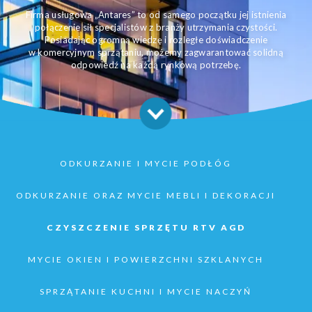
Firma usługowa „Antares” to od samego początku jej istnienia
połączenie sił specjalistów z branży utrzymania czystości.
Posiadając ogromną wiedzę i rozległe doświadczenie
w komercyjnym sprzątaniu, możemy zagwarantować solidną
odpowiedź na każdą rynkową potrzebę.
ODKURZANIE I MYCIE PODŁÓG
ODKURZANIE ORAZ MYCIE MEBLI I DEKORACJI
CZYSZCZENIE SPRZĘTU RTV AGD
MYCIE OKIEN I POWIERZCHNI SZKLANYCH
SPRZĄTANIE KUCHNI I MYCIE NACZYŃ