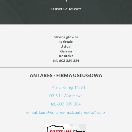
SERWIS ZIMOWY
Strona główna
O firmie
Usługi
Galeria
Kontakt
tel. 603 339 354
ANTARES - FIRMA USŁUGOWA
ul. Piotra Skargi 11/91
03-514 Warszawa
tel. 603 339 354
e-mail:
biuro@antares-fu.pl
,
antares-fu@wp.pl